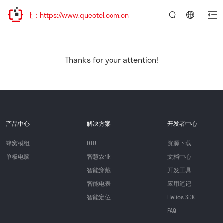
：https://www.quectel.com.cn
言：
简
体
中
Thanks for your attention!
文
产品中心
解决方案
开发者中心
蜂窝模组
DTU
资源下载
单板电脑
智慧农业
文档中心
智能穿戴
开发工具
智能电表
应用笔记
智能定位
Helios SDK
FAQ