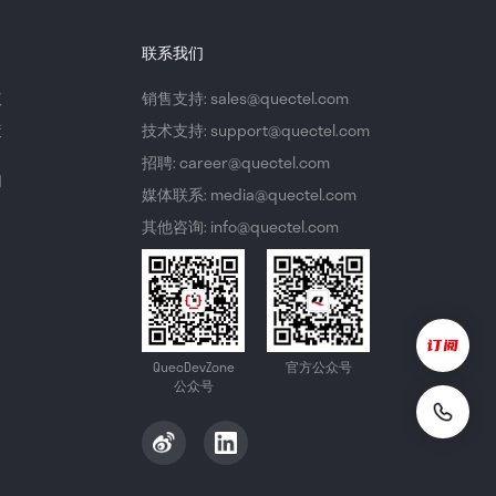
联系我们
议
销售支持: sales@quectel.com
策
技术支持: support@quectel.com
招聘: career@quectel.com
们
媒体联系: media@quectel.com
其他咨询: info@quectel.com
QuecDevZone
官方公众号
公众号