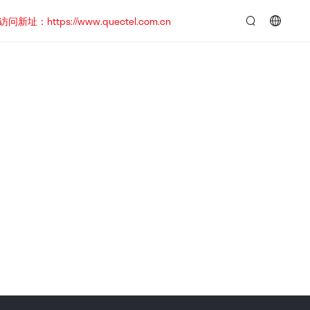
https://www.quectel.com.cn
言：
简
体
中
文