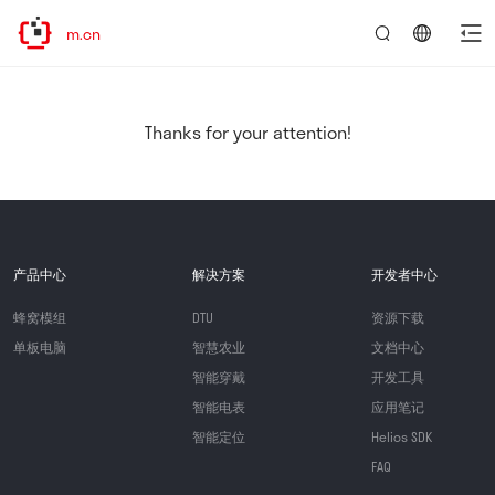
tel.com.cn
言：
简
体
中
Thanks for your attention!
文
产品中心
解决方案
开发者中心
蜂窝模组
DTU
资源下载
单板电脑
智慧农业
文档中心
智能穿戴
开发工具
智能电表
应用笔记
智能定位
Helios SDK
FAQ