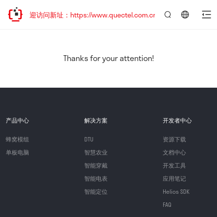
，欢迎访问新址：https://www.quectel.com.cn
言：
简
体
中
Thanks for your attention!
文
产品中心
解决方案
开发者中心
蜂窝模组
DTU
资源下载
单板电脑
智慧农业
文档中心
智能穿戴
开发工具
智能电表
应用笔记
智能定位
Helios SDK
FAQ