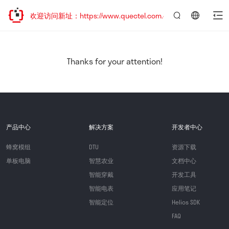
移，欢迎访问新址：https://www.quectel.com.cn
言：
简
体
中
Thanks for your attention!
文
产品中心
解决方案
开发者中心
蜂窝模组
DTU
资源下载
单板电脑
智慧农业
文档中心
智能穿戴
开发工具
智能电表
应用笔记
智能定位
Helios SDK
FAQ