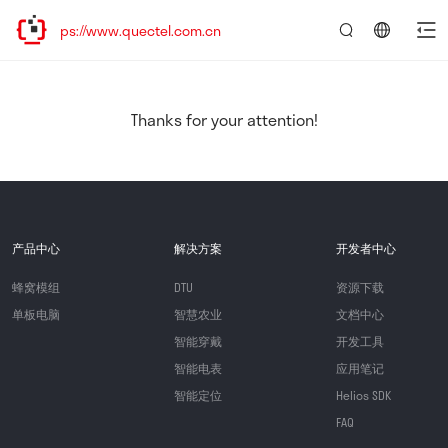
tps://www.quectel.com.cn
言：
简
体
中
Thanks for your attention!
文
产品中心
解决方案
开发者中心
蜂窝模组
DTU
资源下载
单板电脑
智慧农业
文档中心
智能穿戴
开发工具
智能电表
应用笔记
智能定位
Helios SDK
FAQ