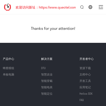
迁移，欢迎访问新址：https://www.quectel.com.cn
言：
简
体
中
Thanks for your attention!
文
产品中心
解决方案
开发者中心
蜂窝模组
DTU
资源下载
单板电脑
智慧农业
文档中心
智能穿戴
开发工具
智能电表
应用笔记
智能定位
Helios SDK
FAQ