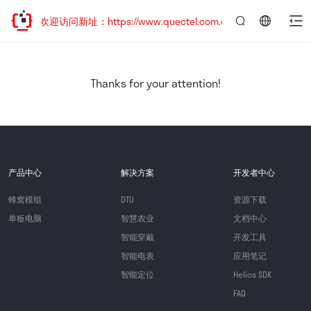
移，欢迎访问新址：https://www.quectel.com.cn
言：
简
体
中
Thanks for your attention!
文
产品中心
解决方案
开发者中心
蜂窝模组
DTU
资源下载
单板电脑
智慧农业
文档中心
智能穿戴
开发工具
智能电表
应用笔记
智能定位
Helios SDK
FAQ