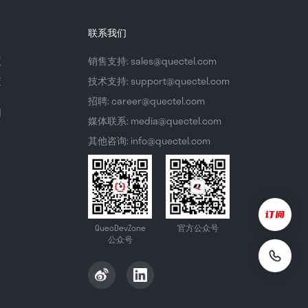
联系我们
议
销售支持: sales@quectel.com
策
技术支持: support@quectel.com
招聘: career@quectel.com
们
媒体联系: media@quectel.com
其他咨询: info@quectel.com
QuecDevZone
官方公众号
公众号