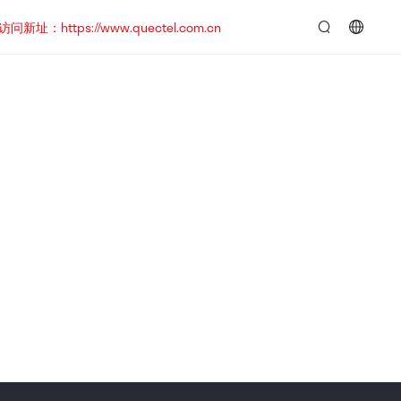
https://www.quectel.com.cn
言：
简
体
中
文