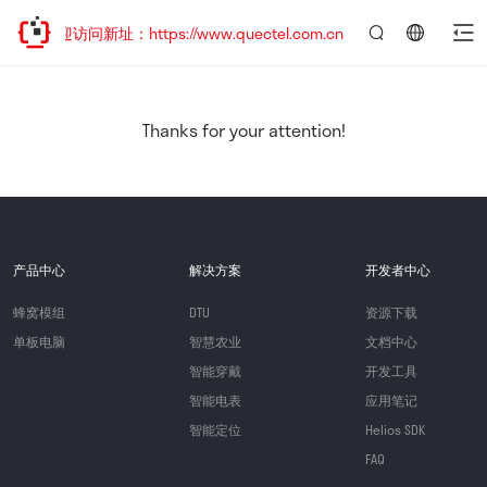
欢迎访问新址：https://www.quectel.com.cn
言：
简
体
中
Thanks for your attention!
文
产品中心
解决方案
开发者中心
蜂窝模组
DTU
资源下载
单板电脑
智慧农业
文档中心
智能穿戴
开发工具
智能电表
应用笔记
智能定位
Helios SDK
FAQ