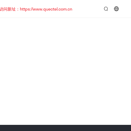
https://www.quectel.com.cn
言：
简
体
中
文