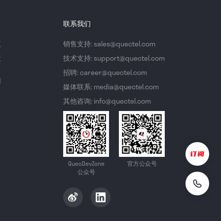
联系我们
议
销售支持: sales@quectel.com
策
技术支持: support@quectel.com
招聘: career@quectel.com
们
媒体联系: media@quectel.com
其他咨询: info@quectel.com
QuecDevZone
官方公众号
公众号