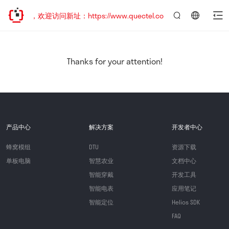
已迁移，欢迎访问新址：https://www.quectel.com.cn
言：
简
体
中
Thanks for your attention!
文
产品中心
解决方案
开发者中心
蜂窝模组
DTU
资源下载
单板电脑
智慧农业
文档中心
智能穿戴
开发工具
智能电表
应用笔记
智能定位
Helios SDK
FAQ