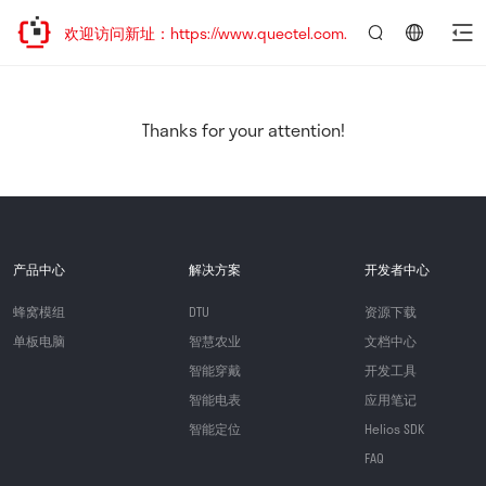
迁移，欢迎访问新址：https://www.quectel.com.cn
言：
简
体
中
Thanks for your attention!
文
产品中心
解决方案
开发者中心
蜂窝模组
DTU
资源下载
单板电脑
智慧农业
文档中心
智能穿戴
开发工具
智能电表
应用笔记
智能定位
Helios SDK
FAQ