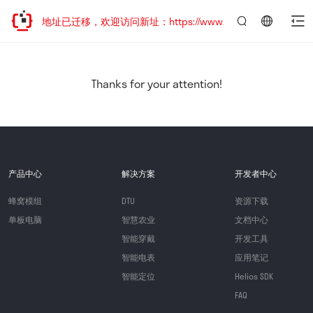
网站地址已迁移，欢迎访问新址：https://www.quectel.com.cn
言：
简
体
中
Thanks for your attention!
文
产品中心
解决方案
开发者中心
蜂窝模组
DTU
资源下载
单板电脑
智慧农业
文档中心
智能穿戴
开发工具
智能电表
应用笔记
智能定位
Helios SDK
FAQ