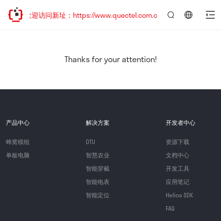
移，欢迎访问新址：https://www.quectel.com.cn
言：
简
体
中
Thanks for your attention!
文
产品中心
解决方案
开发者中心
蜂窝模组
DTU
资源下载
单板电脑
智慧农业
文档中心
智能穿戴
开发工具
智能电表
应用笔记
智能定位
Helios SDK
FAQ