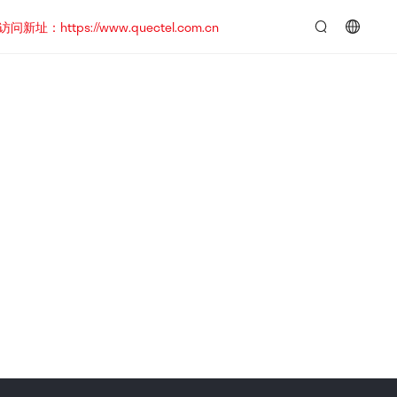
https://www.quectel.com.cn
言：
简
体
中
文