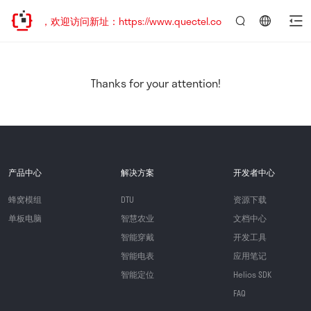
已迁移，欢迎访问新址：https://www.quectel.com.cn
言：
简
体
中
Thanks for your attention!
文
产品中心
解决方案
开发者中心
蜂窝模组
DTU
资源下载
单板电脑
智慧农业
文档中心
智能穿戴
开发工具
智能电表
应用笔记
智能定位
Helios SDK
FAQ