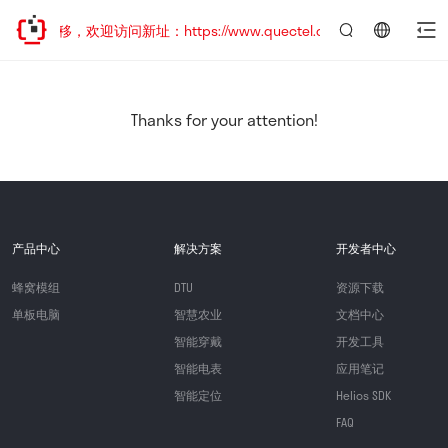
址已迁移，欢迎访问新址：https://www.quectel.com.cn
言：
简
体
中
Thanks for your attention!
文
产品中心
解决方案
开发者中心
蜂窝模组
DTU
资源下载
单板电脑
智慧农业
文档中心
智能穿戴
开发工具
智能电表
应用笔记
智能定位
Helios SDK
FAQ