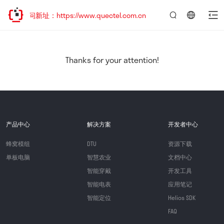
访问新址：https://www.quectel.com.cn
言：
简
体
中
Thanks for your attention!
文
产品中心
解决方案
开发者中心
蜂窝模组
DTU
资源下载
单板电脑
智慧农业
文档中心
智能穿戴
开发工具
智能电表
应用笔记
智能定位
Helios SDK
FAQ