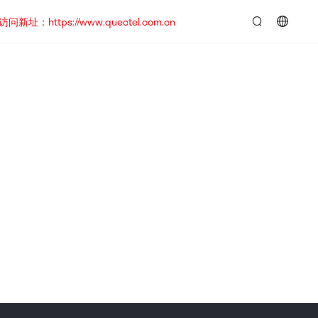
https://www.quectel.com.cn
言：
简
体
中
文