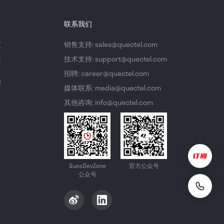
联系我们
议
销售支持: sales@quectel.com
策
技术支持: support@quectel.com
招聘: career@quectel.com
们
媒体联系: media@quectel.com
其他咨询: info@quectel.com
QuecDevZone
官方公众号
公众号