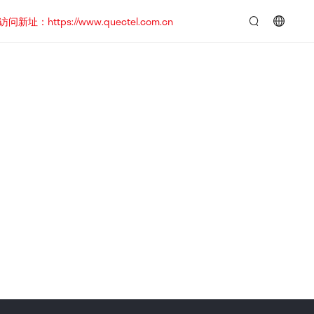
https://www.quectel.com.cn
言：
简
体
中
文