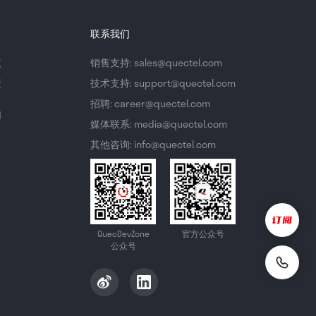
联系我们
议
销售支持: sales@quectel.com
策
技术支持: support@quectel.com
招聘: career@quectel.com
们
媒体联系: media@quectel.com
其他咨询: info@quectel.com
QuecDevZone
官方公众号
公众号