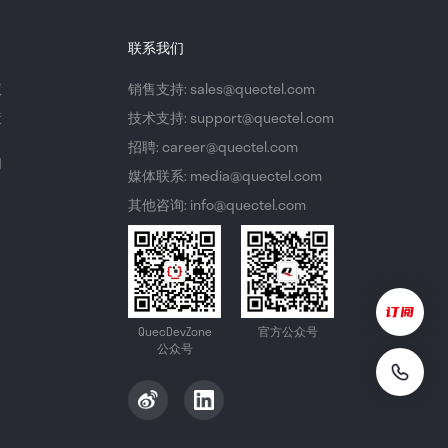
联系我们
议
销售支持: sales@quectel.com
策
技术支持: support@quectel.com
招聘: career@quectel.com
们
媒体联系: media@quectel.com
其他咨询: info@quectel.com
QuecDevZone
官方公众号
公众号