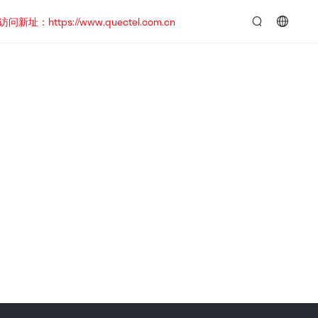
https://www.quectel.com.cn
言：
简
体
中
文