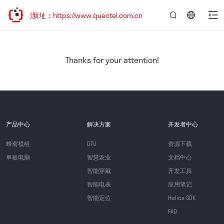
问新址：https://www.quectel.com.cn
言：
简
体
中
Thanks for your attention!
文
产品中心
解决方案
开发者中心
蜂窝模组
DTU
资源下载
单板电脑
智慧农业
文档中心
智能穿戴
开发工具
智能电表
应用笔记
智能定位
Helios SDK
FAQ