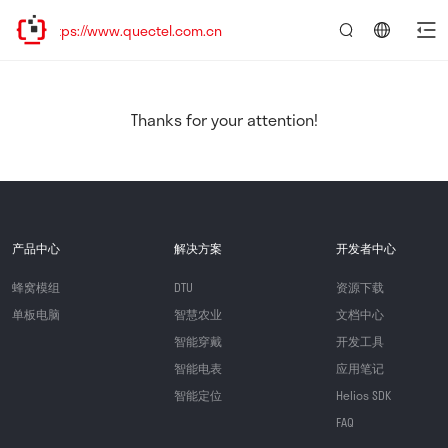
tps://www.quectel.com.cn
言：
简
体
中
Thanks for your attention!
文
产品中心
解决方案
开发者中心
蜂窝模组
DTU
资源下载
单板电脑
智慧农业
文档中心
智能穿戴
开发工具
智能电表
应用笔记
智能定位
Helios SDK
FAQ