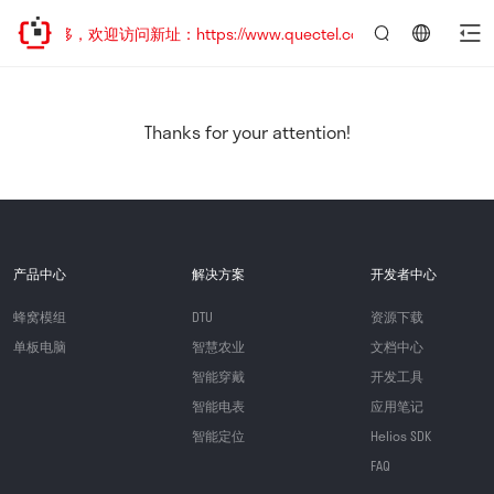
址已迁移，欢迎访问新址：https://www.quectel.com.cn
言：
简
体
中
Thanks for your attention!
文
产品中心
解决方案
开发者中心
蜂窝模组
DTU
资源下载
单板电脑
智慧农业
文档中心
智能穿戴
开发工具
智能电表
应用笔记
智能定位
Helios SDK
FAQ