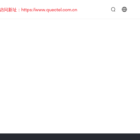
https://www.quectel.com.cn
言：
简
体
中
文