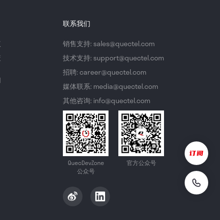
联系我们
议
销售支持: sales@quectel.com
策
技术支持: support@quectel.com
招聘: career@quectel.com
们
媒体联系: media@quectel.com
其他咨询: info@quectel.com
QuecDevZone
官方公众号
公众号