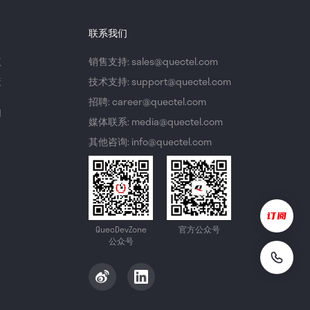
联系我们
议
销售支持: sales@quectel.com
策
技术支持: support@quectel.com
招聘: career@quectel.com
们
媒体联系: media@quectel.com
其他咨询: info@quectel.com
QuecDevZone
官方公众号
公众号