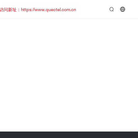
https://www.quectel.com.cn
言：
简
体
中
文