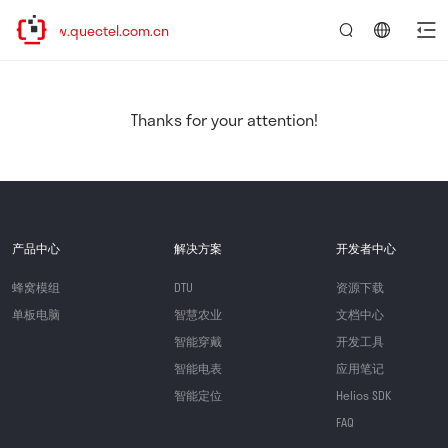
www.quectel.com.cn
言：
简
体
中
Thanks for your attention!
文
产品中心
解决方案
开发者中心
蜂窝模组
DTU
资源下载
单板电脑
智慧农业
文档中心
智能穿戴
开发工具
智能电表
应用笔记
智能定位
Helios SDK
FAQ