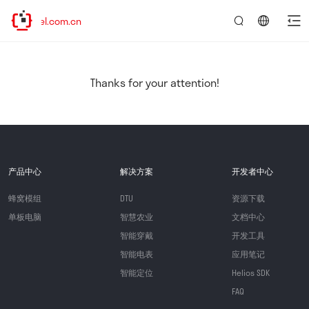
uectel.com.cn
言：
简
体
中
Thanks for your attention!
文
产品中心
解决方案
开发者中心
蜂窝模组
DTU
资源下载
单板电脑
智慧农业
文档中心
智能穿戴
开发工具
智能电表
应用笔记
智能定位
Helios SDK
FAQ