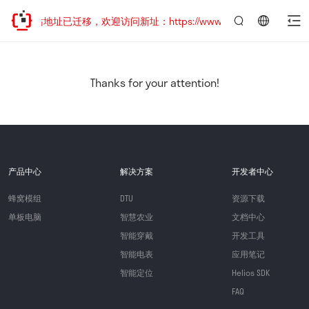
网站地址已迁移，欢迎访问新址：https://www.quectel.com.cn
言：
简
体
中
Thanks for your attention!
文
产品中心
解决方案
开发者中心
蜂窝模组
DTU
资源下载
单板电脑
智慧农业
文档中心
智能穿戴
开发工具
智能电表
应用笔记
智能定位
Helios SDK
FAQ