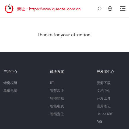
问新址：https://www.quectel.com.cn
言：
简
体
中
Thanks for your attention!
文
产品中心
解决方案
开发者中心
蜂窝模组
DTU
资源下载
单板电脑
智慧农业
文档中心
智能穿戴
开发工具
智能电表
应用笔记
智能定位
Helios SDK
FAQ