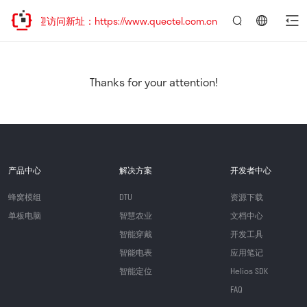
，欢迎访问新址：https://www.quectel.com.cn
言：
简
体
中
Thanks for your attention!
文
产品中心
解决方案
开发者中心
蜂窝模组
DTU
资源下载
单板电脑
智慧农业
文档中心
智能穿戴
开发工具
智能电表
应用笔记
智能定位
Helios SDK
FAQ