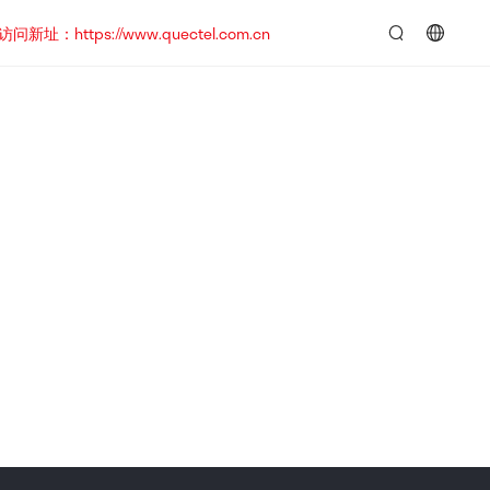
https://www.quectel.com.cn
言：
简
体
中
文