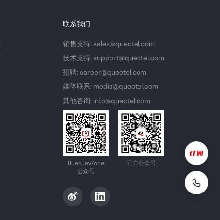
联系我们
议
销售支持: sales@quectel.com
策
技术支持: support@quectel.com
招聘: career@quectel.com
们
媒体联系: media@quectel.com
其他咨询: info@quectel.com
QuecDevZone
官方公众号
公众号