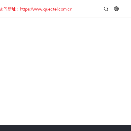
https://www.quectel.com.cn
言：
简
体
中
文