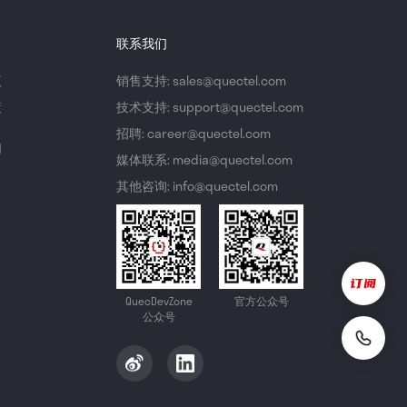
联系我们
议
销售支持: sales@quectel.com
策
技术支持: support@quectel.com
招聘: career@quectel.com
们
媒体联系: media@quectel.com
其他咨询: info@quectel.com
QuecDevZone
官方公众号
公众号