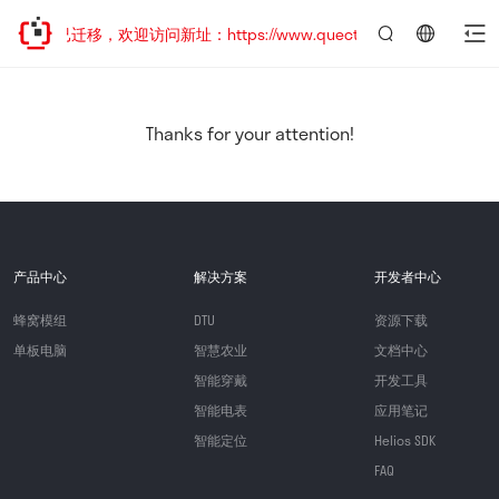
站地址已迁移，欢迎访问新址：https://www.quectel.com.cn
言：
简
体
中
Thanks for your attention!
文
产品中心
解决方案
开发者中心
蜂窝模组
DTU
资源下载
单板电脑
智慧农业
文档中心
智能穿戴
开发工具
智能电表
应用笔记
智能定位
Helios SDK
FAQ