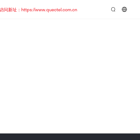
https://www.quectel.com.cn
言：
简
体
中
文