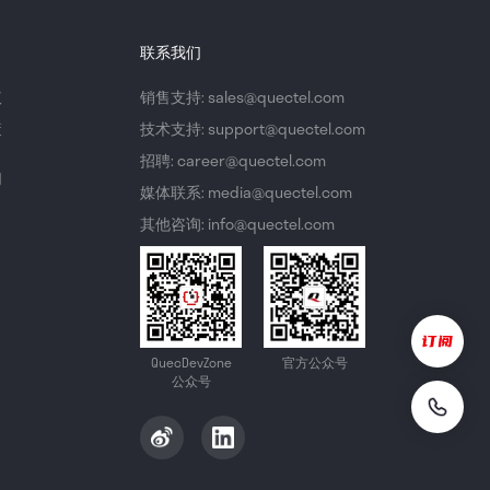
联系我们
议
销售支持: sales@quectel.com
策
技术支持: support@quectel.com
招聘: career@quectel.com
们
媒体联系: media@quectel.com
其他咨询: info@quectel.com
QuecDevZone
官方公众号
公众号