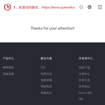
址已迁移，欢迎访问新址：https://www.quectel.com.cn
言：
简
体
中
Thanks for your attention!
文
产品中心
解决方案
开发者中心
蜂窝模组
DTU
资源下载
单板电脑
智慧农业
文档中心
智能穿戴
开发工具
智能电表
应用笔记
智能定位
Helios SDK
FAQ