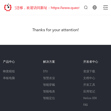
网站地址已迁移，欢迎访问新址：https://www.quectel.com.cn
言：
简
体
中
Thanks for your attention!
文
产品中心
解决方案
开发者中心
蜂窝模组
DTU
资源下载
单板电脑
智慧农业
文档中心
智能穿戴
开发工具
智能电表
应用笔记
智能定位
Helios SDK
FAQ