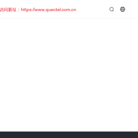
https://www.quectel.com.cn
言：
简
体
中
文