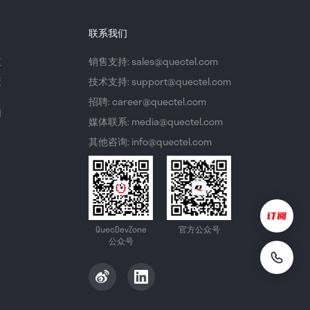
联系我们
议
销售支持: sales@quectel.com
策
技术支持: support@quectel.com
招聘: career@quectel.com
们
媒体联系: media@quectel.com
其他咨询: info@quectel.com
QuecDevZone
官方公众号
公众号