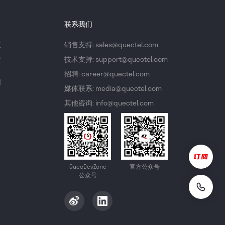
联系我们
议
销售支持: sales@quectel.com
策
技术支持: support@quectel.com
招聘: career@quectel.com
们
媒体联系: media@quectel.com
其他咨询: info@quectel.com
QuecDevZone
官方公众号
公众号