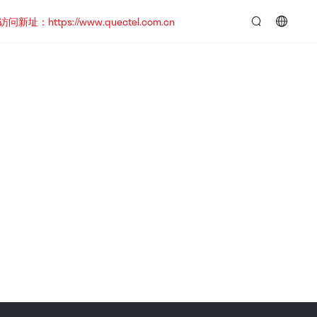
https://www.quectel.com.cn
言：
简
体
中
文