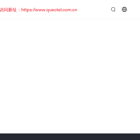
https://www.quectel.com.cn
言：
简
体
中
文