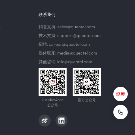
联系我们
议
销售支持: sales@quectel.com
策
技术支持: support@quectel.com
招聘: career@quectel.com
们
媒体联系: media@quectel.com
其他咨询: info@quectel.com
QuecDevZone
官方公众号
公众号