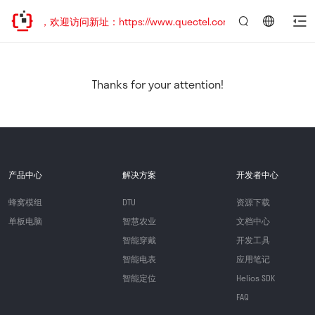
已迁移，欢迎访问新址：https://www.quectel.com.cn
言：
简
体
中
Thanks for your attention!
文
产品中心
解决方案
开发者中心
蜂窝模组
DTU
资源下载
单板电脑
智慧农业
文档中心
智能穿戴
开发工具
智能电表
应用笔记
智能定位
Helios SDK
FAQ