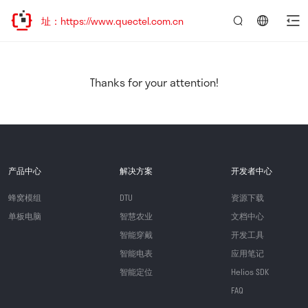
址：https://www.quectel.com.cn
言：
简
体
中
Thanks for your attention!
文
产品中心
解决方案
开发者中心
蜂窝模组
DTU
资源下载
单板电脑
智慧农业
文档中心
智能穿戴
开发工具
智能电表
应用笔记
智能定位
Helios SDK
FAQ