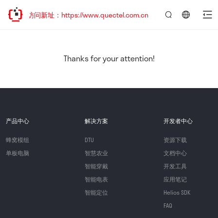
迎访问新址：https://www.quectel.com.cn
言：
简
体
中
Thanks for your attention!
文
产品中心
解决方案
开发者中心
蜂窝模组
DTU
资源下载
单板电脑
智慧农业
文档中心
智能穿戴
开发工具
智能电表
应用笔记
智能定位
Helios SDK
FAQ