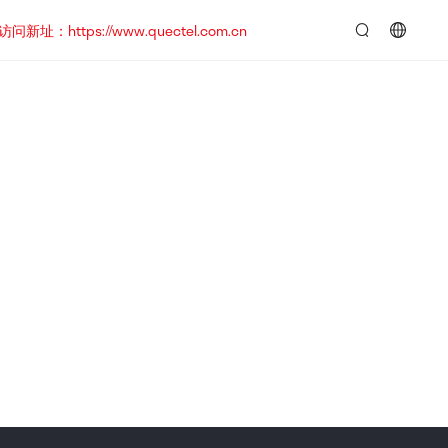
https://www.quectel.com.cn
言：
简
体
中
文