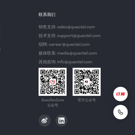
联系我们
议
销售支持: sales@quectel.com
策
技术支持: support@quectel.com
招聘: career@quectel.com
们
媒体联系: media@quectel.com
其他咨询: info@quectel.com
QuecDevZone
官方公众号
公众号