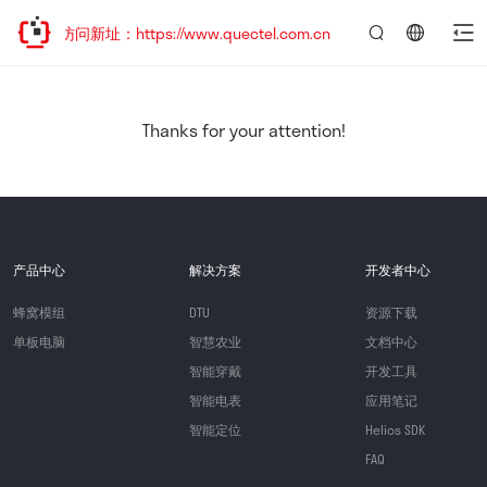
迎访问新址：https://www.quectel.com.cn
言：
简
体
中
Thanks for your attention!
文
产品中心
解决方案
开发者中心
蜂窝模组
DTU
资源下载
单板电脑
智慧农业
文档中心
智能穿戴
开发工具
智能电表
应用笔记
智能定位
Helios SDK
FAQ