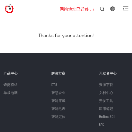
网站地址已迁移，欢迎访问新址：https://www
言：
简
体
中
Thanks for your attention!
文
产品中心
解决方案
开发者中心
蜂窝模组
DTU
资源下载
单板电脑
智慧农业
文档中心
智能穿戴
开发工具
智能电表
应用笔记
智能定位
Helios SDK
FAQ