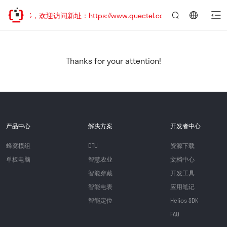
已迁移，欢迎访问新址：https://www.quectel.com.cn
言：
简
体
中
Thanks for your attention!
文
产品中心
解决方案
开发者中心
蜂窝模组
DTU
资源下载
单板电脑
智慧农业
文档中心
智能穿戴
开发工具
智能电表
应用笔记
智能定位
Helios SDK
FAQ