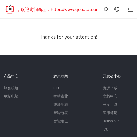
已迁移，欢迎访问新址：https://www.quectel.com.cn
言：
简
体
中
Thanks for your attention!
文
产品中心
解决方案
开发者中心
蜂窝模组
DTU
资源下载
单板电脑
智慧农业
文档中心
智能穿戴
开发工具
智能电表
应用笔记
智能定位
Helios SDK
FAQ