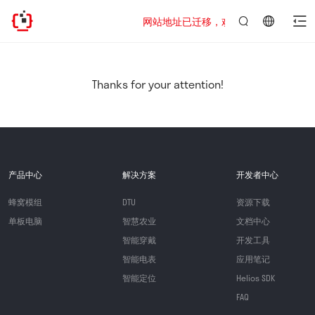
网站地址已迁移，欢迎访问新址：https://www
言：
简
体
中
Thanks for your attention!
文
产品中心
解决方案
开发者中心
蜂窝模组
DTU
资源下载
单板电脑
智慧农业
文档中心
智能穿戴
开发工具
智能电表
应用笔记
智能定位
Helios SDK
FAQ